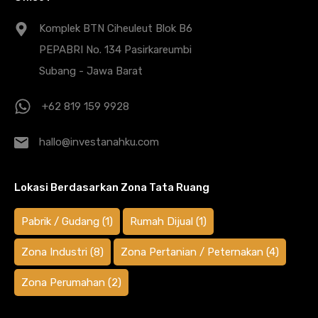
Komplek BTN Ciheuleut Blok B6
PEPABRI No. 134 Pasirkareumbi
Subang - Jawa Barat
+62 819 159 9928
hallo@investanahku.com
Lokasi Berdasarkan Zona Tata Ruang
Pabrik / Gudang
(1)
Rumah Dijual
(1)
Zona Industri
(8)
Zona Pertanian / Peternakan
(4)
Zona Perumahan
(2)