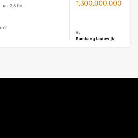
1,300,000,000
eluas 2,6 Ha…
m2
By
Bambang Lodewijk