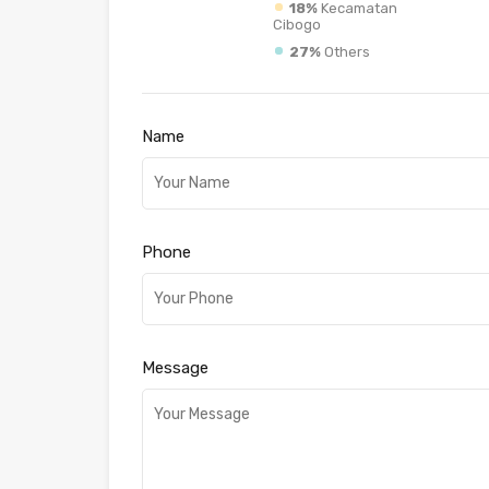
18%
Kecamatan
Cibogo
27%
Others
Name
Phone
Message