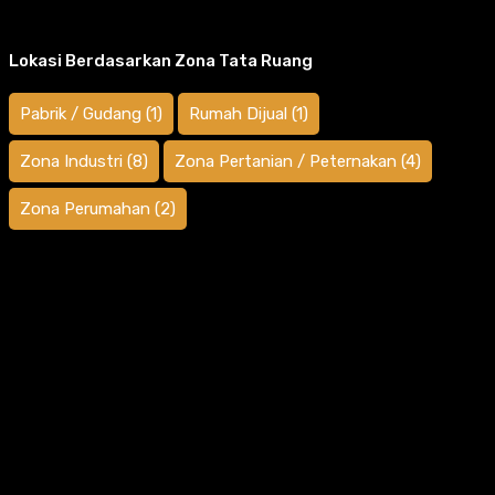
Lokasi Berdasarkan Zona Tata Ruang
Pabrik / Gudang
(1)
Rumah Dijual
(1)
Zona Industri
(8)
Zona Pertanian / Peternakan
(4)
Zona Perumahan
(2)