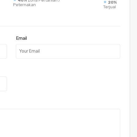
40%
Zona Pertanian /
20%
Peternakan
Terjual
Email