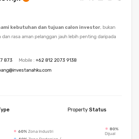
mi kebutuhan dan tujuan calon investor
, bukan
 dan rasa aman pelanggan jauh lebih penting daripada
97 873
Mobile :
+62 812 2073 9138
ang@investanahku.com
ype
Property
Status
80%
60%
Zona Industri
Dijual