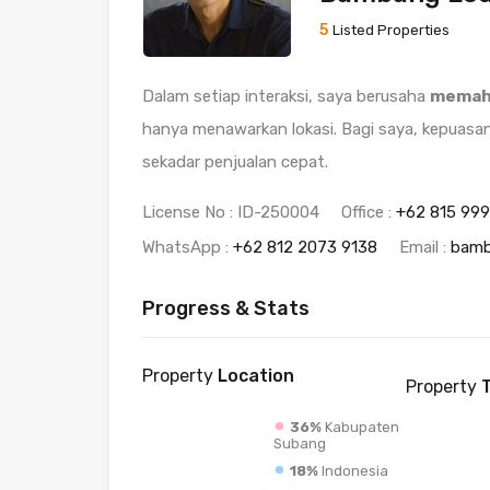
5
Listed Properties
Dalam setiap interaksi, saya berusaha
memaha
hanya menawarkan lokasi. Bagi saya, kepuasan
sekadar penjualan cepat.
License No : ID-250004
Office :
+62 815 99
WhatsApp :
+62 812 2073 9138
Email :
bamb
Progress & Stats
Property
Location
Property
T
36%
Kabupaten
Subang
18%
Indonesia