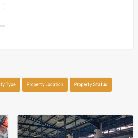
rty Type
Property Location
Property Status