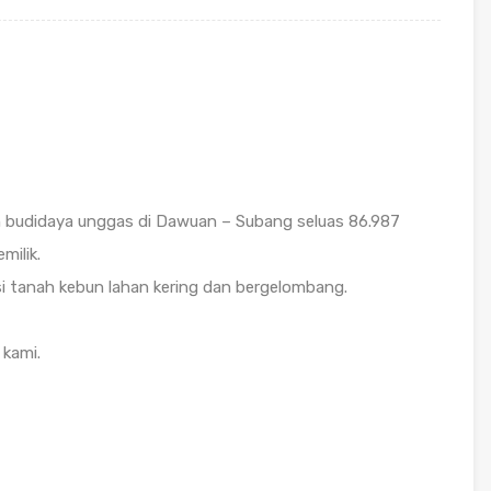
n budidaya unggas di Dawuan – Subang seluas 86.987
milik.
si tanah kebun lahan kering dan bergelombang.
 kami.