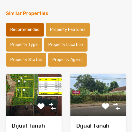
Similar Properties
Recommended
Property Features
Property Type
Property Location
Property Status
Property Agent
Dijual Tanah
Dijual Tanah