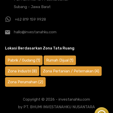
Subang - Jawa Barat
+62 819 159 9928
hallo@investanahku.com
Lokasi Berdasarkan Zona Tata Ruang
Pabrik / Gudang
(1)
Rumah Dijual
(1)
Zona Industri
(8)
Zona Pertanian / Peternakan
(4)
Zona Perumahan
(2)
Copyright © 2026 - investanahku.com
by PT. BHUMI INVESTANAHKU NUSANTARA